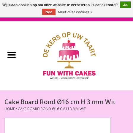
Wij slaan cookies op om onze website te verbeteren. Is dat akkoord?
Ja
Nee
Meer over cookies »
0 Artikelen - €0,00
Home
Workshops & Cursussen
Ingrediënten
Decoratie
Bakgereedschap
Cake Board Rond Ø16 cm H 3 mm Wit
HOME
/
CAKE BOARD ROND Ø16 CM H 3 MM WIT
Decoreer Gereedschap
Presentatie en Verpakkingen