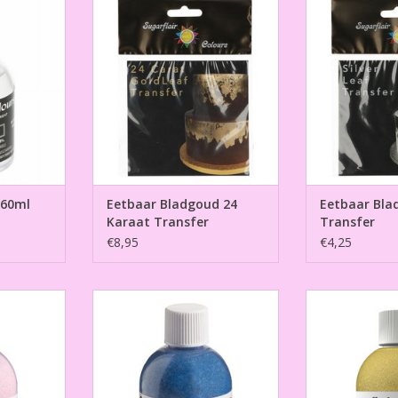
Transfer
NKELWAGEN
TOEVOEGEN AA
TOEVOEGEN AAN WINKELWAGEN
 60ml
Eetbaar Bladgoud 24
Eetbaar Blad
Karaat Transfer
Transfer
€8,95
€4,25
y Roze 100g
Gekleurde Suiker Blauw 100g
Gekleurde Su
NKELWAGEN
TOEVOEGEN AAN WINKELWAGEN
TOEVOEGEN AA