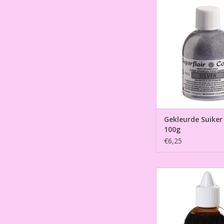
Gekleurde Suiker Zi
TOEVOEGEN AAN WI
Gekleurde Suiker 
100g
€6,25
Sugarflair Airbrush C
Autumn Gold- 
TOEVOEGEN AAN WI