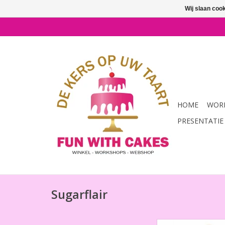
Wij slaan coo
HOME
WORK
PRESENTATIE
Sugarflair
Airbrush Cleane