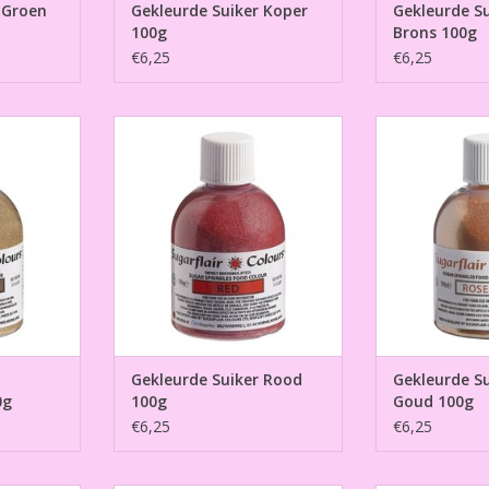
 Groen
Gekleurde Suiker Koper
Gekleurde Su
100g
Brons 100g
€6,25
€6,25
gency Gold
Gekleurde Suiker Rood 100g
Gekleurde Su
1
TOEVOEGEN AAN WINKELWAGEN
NKELWAGEN
TOEVOEGEN AA
Gekleurde Suiker Rood
Gekleurde Su
0g
100g
Goud 100g
€6,25
€6,25