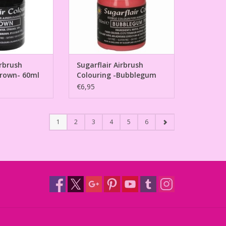
irbrush
Sugarflair Airbrush
Brown- 60ml
Colouring -Bubblegum
Pink- 60ml
€6,95
1
2
3
4
5
6