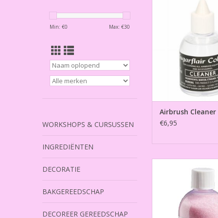
TOEVOEGEN AAN WI
Min: €
0
Max: €
30
Airbrush Cleaner
€6,95
WORKSHOPS & CURSUSSEN
INGREDIËNTEN
Gekleurde Suiker Bab
DECORATIE
TOEVOEGEN AAN WI
BAKGEREEDSCHAP
DECOREER GEREEDSCHAP