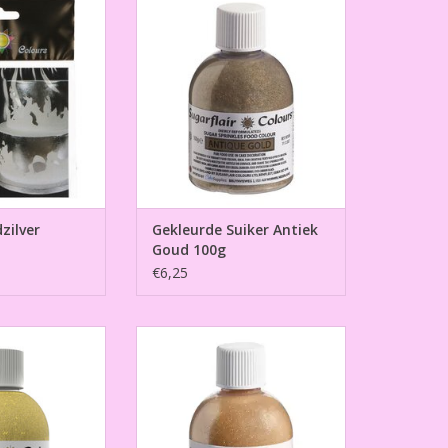
100g
N WINKELWAGEN
TOEVOEGEN AAN WINKELWAGEN
zilver
Gekleurde Suiker Antiek
Goud 100g
€6,25
iker Geel 100g
Gekleurde Suiker Goud 100g
N WINKELWAGEN