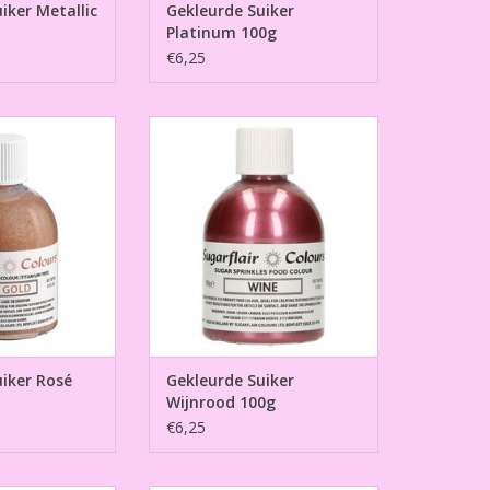
iker Metallic
Gekleurde Suiker
Platinum 100g
€6,25
iker Rosé Goud
Gekleurde Suiker Wijnrood 100g
00g
TOEVOEGEN AAN WINKELWAGEN
N WINKELWAGEN
iker Rosé
Gekleurde Suiker
Wijnrood 100g
€6,25