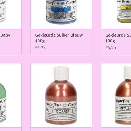
 Baby
Gekleurde Suiker Blauw
Gekleurde Su
100g
100g
€6,25
€6,25
roen 100g
Gekleurde Suiker Koper 100g
Gekleurde Suike
1
NKELWAGEN
TOEVOEGEN AAN WINKELWAGEN
TOEVOEGEN AA