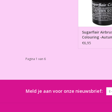
Sugarflair Airbru
Colouring -Autu
60ml
€6,95
Pagina 1 van 6
Meld je aan voor onze nieuwsbrief: