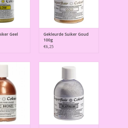
iker Geel
Gekleurde Suiker Goud
100g
€6,25
r Metallic Brons
Gekleurde Suiker Platinum 100g
00g
TOEVOEGEN AAN WINKELWAGEN
N WINKELWAGEN