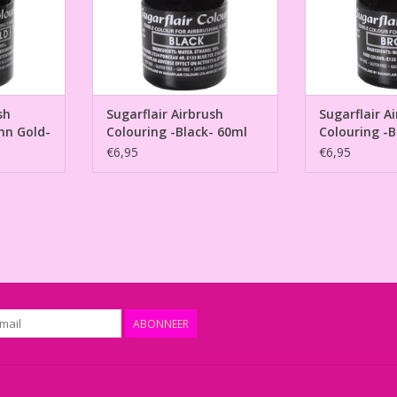
sh
Sugarflair Airbrush
Sugarflair A
mn Gold-
Colouring -Black- 60ml
Colouring -
€6,95
€6,95
ABONNEER