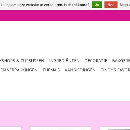
kies op om onze website te verbeteren. Is dat akkoord?
Ja
Nee
Meer 
SHOPS & CURSUSSEN
INGREDIËNTEN
DECORATIE
BAKGER
 EN VERPAKKINGEN
THEMA'S
AANBIEDINGEN
CINDY'S FAVO
r 60ml
Eetbaar Bladgoud 24 Karaat
Eetbaar Bladz