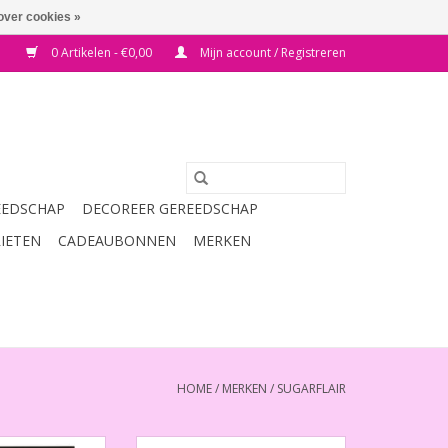
over cookies »
0 Artikelen - €0,00
Mijn account / Registreren
EEDSCHAP
DECOREER GEREEDSCHAP
RIETEN
CADEAUBONNEN
MERKEN
HOME
/
MERKEN
/
SUGARFLAIR
ilver Transfer
Gekleurde Suiker Antiek Goud