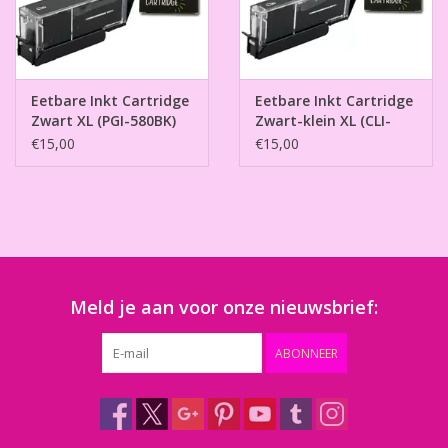
Eetbare Inkt Cartridge
Eetbare Inkt Cartridge
Zwart XL (PGI-580BK)
Zwart-klein XL (CLI-
581B)
€15,00
€15,00
Meld je aan voor onze nieuwsbrief:
ABONNEER