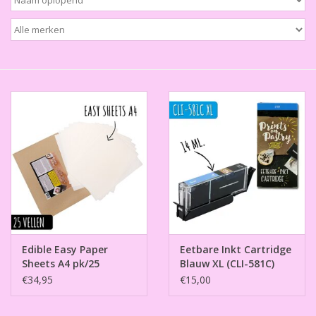
Thema's
Aanbiedingen
Cindy's Favorieten
Cadeaubonnen
Merken
Edible Easy Paper
Eetbare Inkt Cartridge
Sheets A4 pk/25
Blauw XL (CLI-581C)
€34,95
€15,00