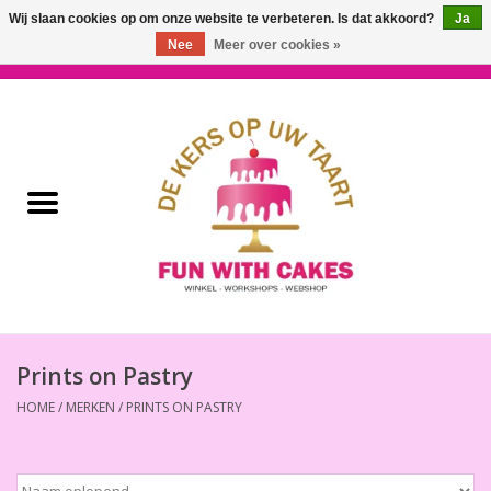
Wij slaan cookies op om onze website te verbeteren. Is dat akkoord?
Ja
Nee
Meer over cookies »
0 Artikelen - €0,00
Home
Workshops & Cursussen
Ingrediënten
Decoratie
Bakgereedschap
Prints on Pastry
HOME
/
MERKEN
/
PRINTS ON PASTRY
Decoreer Gereedschap
Presentatie en Verpakkingen