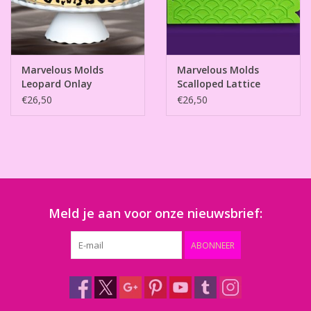
Marvelous Molds
Marvelous Molds
Leopard Onlay
Scalloped Lattice
Onlay
€26,50
€26,50
Meld je aan voor onze nieuwsbrief:
ABONNEER