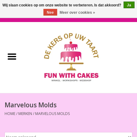
Wij slaan cookies op om onze website te verbeteren. Is dat akkoord?
Ja
Nee
Meer over cookies »
0 Artikelen - €0,00
Home
Workshops & Cursussen
Ingrediënten
Decoratie
Bakgereedschap
Marvelous Molds
HOME
/
MERKEN
/
MARVELOUS MOLDS
Decoreer Gereedschap
Presentatie en Verpakkingen