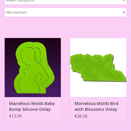
Thema's
Aanbiedingen
Cindy's Favorieten
Cadeaubonnen
Merken
Marvelous Molds Baby
Marvelous Molds Bird
Bump Silicone Onlay
with Blossoms Onlay
€12,95
€26,50