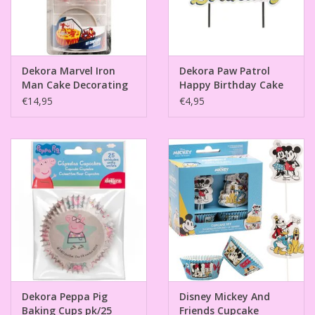
Dekora Marvel Iron
Dekora Paw Patrol
Man Cake Decorating
Happy Birthday Cake
Kit
Topper 17 x 15 cm
€14,95
€4,95
Dekora Peppa Pig
Disney Mickey And
Baking Cups pk/25
Friends Cupcake