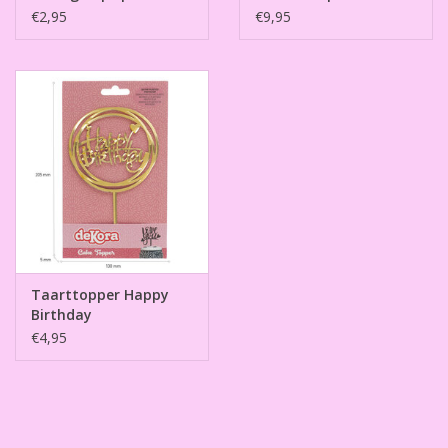
Decorating Kit
€2,95
€9,95
Taarttopper Happy
Birthday
€4,95