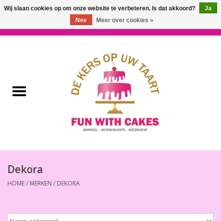
Wij slaan cookies op om onze website te verbeteren. Is dat akkoord?
Ja
Nee
Meer over cookies »
0 Artikelen - €0,00
Home
Workshops & Cursussen
Ingrediënten
Decoratie
Bakgereedschap
Dekora
HOME
/
MERKEN
/
DEKORA
Decoreer Gereedschap
Presentatie en Verpakkingen