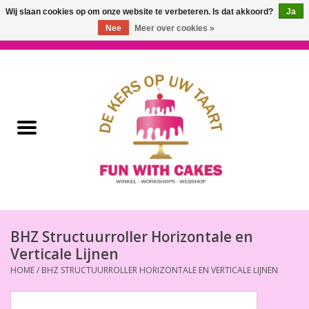
Wij slaan cookies op om onze website te verbeteren. Is dat akkoord?
Ja
Nee
Meer over cookies »
0 Artikelen - €0,00
Home
Workshops & Cursussen
Ingrediënten
Decoratie
Bakgereedschap
BHZ Structuurroller Horizontale en
Verticale Lijnen
Decoreer Gereedschap
HOME
/
BHZ STRUCTUURROLLER HORIZONTALE EN VERTICALE LIJNEN
Presentatie en Verpakkingen