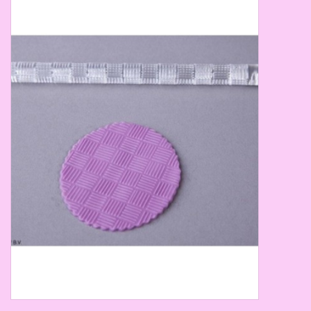
Thema's
Aanbiedingen
Cindy's Favorieten
Cadeaubonnen
Merken