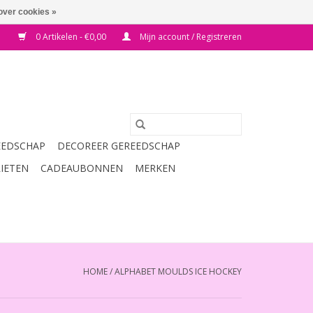
over cookies »
0 Artikelen - €0,00
Mijn account / Registreren
EEDSCHAP
DECOREER GEREEDSCHAP
RIETEN
CADEAUBONNEN
MERKEN
HOME
/
ALPHABET MOULDS ICE HOCKEY