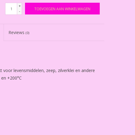
+
TOEVOEGEN AAN WINKELWAGEN
-
Reviews
(0)
kt voor levensmiddelen, zeep, zilverklei en andere
C en +200°C